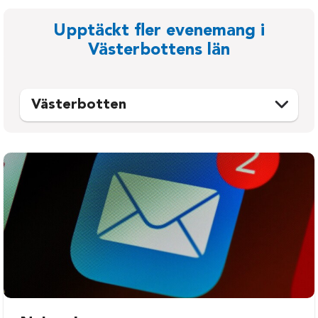
Upptäckt fler evenemang i
Västerbottens län
Västerbotten
Bjurholm
Sorsele
Dorotea
Storuman
Lycksele
Umeå
Malå
Vilhelmina
Nordmaling
Vindeln
Norsjö
Vännäs
Robertsfors
Åsele
Skellefteå