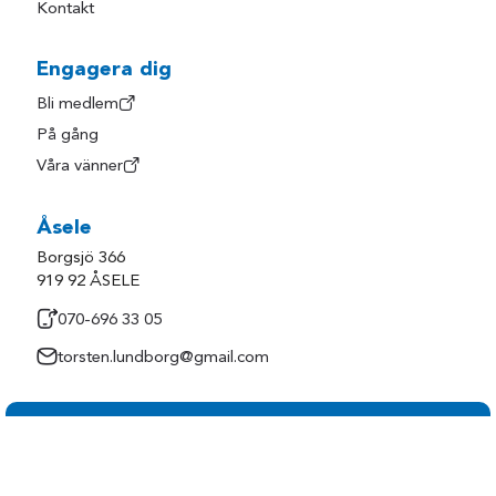
Kontakt
Engagera dig
Bli medlem
På gång
Våra vänner
Åsele
Borgsjö 366
919 92 ÅSELE
070-696 33 05
torsten.lundborg@gmail.com
Följ oss på sociala medier