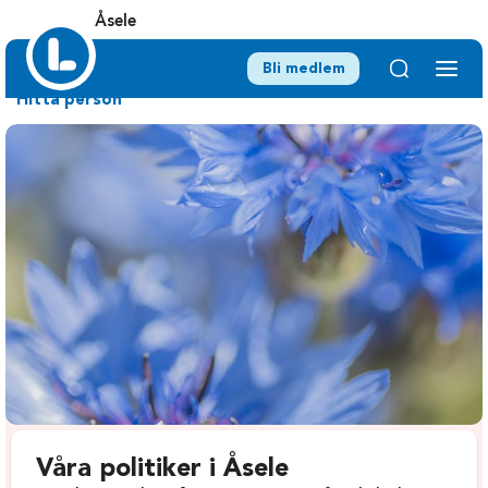
Åsele
Bli medlem
Hitta person
Våra politiker i Åsele